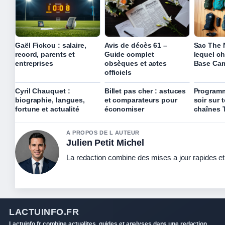
Gaël Fickou : salaire,
Avis de décès 61 –
Sac The 
record, parents et
Guide complet
lequel ch
entreprises
obsèques et actes
Base Cam
officiels
Cyril Chauquet :
Billet pas cher : astuces
Programm
biographie, langues,
et comparateurs pour
soir sur 
fortune et actualité
économiser
chaînes 
A PROPOS DE L AUTEUR
Julien Petit Michel
La redaction combine des mises a jour rapides et 
LACTUINFO.FR
Lactuinfo.fr combine actualites, guides et analyses dans une redaction