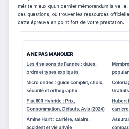
mérite mieux qu’un dernier mémorandum la veille
ces questions, où trouver les ressources officiel
cette épreuve en point fort de votre prestation.
A NE PAS MANQUER
Les 4 saisons de l’année : dates,
Membres
ordre et types expliqués
populari
Micro-ondes : guide complet, choix,
Coloria
sécurité et orthographe
Gratuit
Fiat 600 Hybride : Prix,
Hubert 
Consommation, Défauts, Avis (2024)
carrière
Amine Harit : carrière, salaire,
Assuran
accident et vie privée
compara