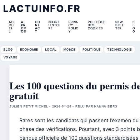
LACTUINFO.FR
AC
A
CO
NOTRE
PRIVA
POLITIQUE
NEW
B
CU
PR
NT
HISTOI
CY
DES
SLET
L
EI
OP
AC
RE
POLIC
COOKIES
TER
O
L
OS
T
Y
G
BLOG
ECONOMIE
LOCAL
MONDE
POLITIQUE
TECHNOLOGIE
VOYAGE
Les 100 questions du permis 
gratuit
JULIEN PETIT MICHEL • 2026-04-24 • RELU PAR HANNA BERG
Rares sont les candidats qui passent l’examen du 
phase des vérifications. Pourtant, avec 3 points 
banque officielle de 100 questions standardisées