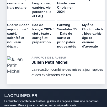
contenu et
biographie,
Guide pour
frais notaire
carrière, vie
Choisir en
personnelle
2024
et FAQ
Charlie Sheen
Bac de
Farming
Mylène
aujourd’hui :
françai 2024 :
Simulator 25
Chichportich
santé,
ujet , texte ,
– Date de
: biographie,
sobriété et
corrigé et
sortie et
âge et
nouveau
préparation
principales
carrière
départ
nouveautés
d’avocate
A PROPOS DE L AUTEUR
Julien Petit Michel
La redaction combine des mises a jour rapides
et des explications claires.
LACTUINFO.FR
Lactuinfo.fr combine actualites, guides et analyses dans une redaction
moderne. Mise a jour en continu par l equipe editoriale.