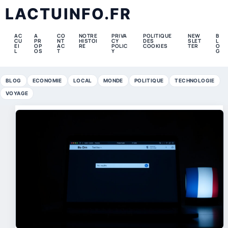
LACTUINFO.FR
AC
A
CO
NOTRE
PRIVA
POLITIQUE
NEW
B
CU
PR
NT
HISTOI
CY
DES
SLET
L
EI
OP
AC
RE
POLIC
COOKIES
TER
O
L
OS
T
Y
G
BLOG
ECONOMIE
LOCAL
MONDE
POLITIQUE
TECHNOLOGIE
VOYAGE