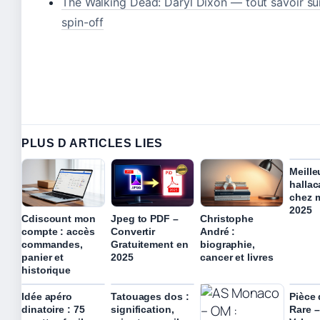
The Walking Dead: Daryl Dixon — tout savoir sur
spin-off
PLUS D ARTICLES LIES
Meille
hallac
chez m
2025
Cdiscount mon
Jpeg to PDF –
Christophe
compte : accès
Convertir
André :
commandes,
Gratuitement en
biographie,
panier et
2025
cancer et livres
historique
Idée apéro
Tatouages dos :
Pièce 
dinatoire : 75
signification,
Rare –