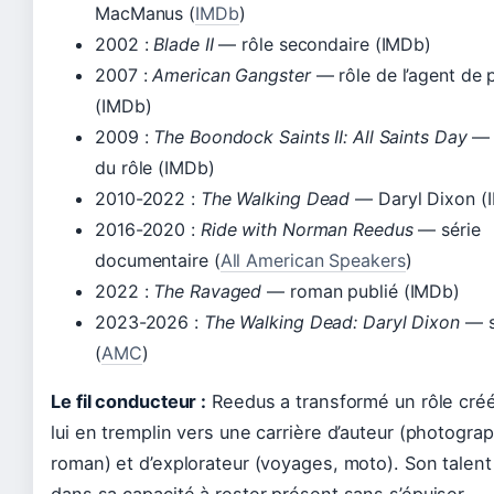
MacManus (
IMDb
)
2002 :
Blade II
— rôle secondaire (IMDb)
2007 :
American Gangster
— rôle de l’agent de 
(IMDb)
2009 :
The Boondock Saints II: All Saints Day
— 
du rôle (IMDb)
2010-2022 :
The Walking Dead
— Daryl Dixon (
2016-2020 :
Ride with Norman Reedus
— série
documentaire (
All American Speakers
)
2022 :
The Ravaged
— roman publié (IMDb)
2023-2026 :
The Walking Dead: Daryl Dixon
— s
(
AMC
)
Le fil conducteur :
Reedus a transformé un rôle cré
lui en tremplin vers une carrière d’auteur (photograp
roman) et d’explorateur (voyages, moto). Son talent
dans sa capacité à rester présent sans s’épuiser.