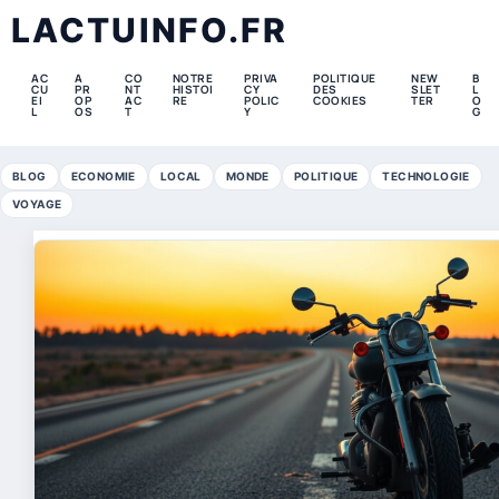
LACTUINFO.FR
AC
A
CO
NOTRE
PRIVA
POLITIQUE
NEW
B
CU
PR
NT
HISTOI
CY
DES
SLET
L
EI
OP
AC
RE
POLIC
COOKIES
TER
O
L
OS
T
Y
G
BLOG
ECONOMIE
LOCAL
MONDE
POLITIQUE
TECHNOLOGIE
VOYAGE