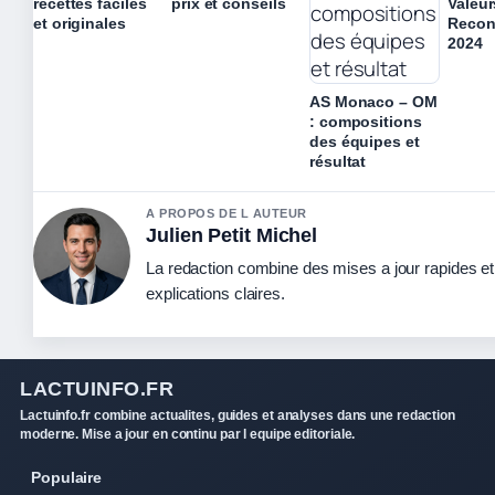
recettes faciles
prix et conseils
Valeur
et originales
Recon
2024
AS Monaco – OM
: compositions
des équipes et
résultat
A PROPOS DE L AUTEUR
Julien Petit Michel
La redaction combine des mises a jour rapides e
explications claires.
LACTUINFO.FR
Lactuinfo.fr combine actualites, guides et analyses dans une redaction
moderne. Mise a jour en continu par l equipe editoriale.
Populaire