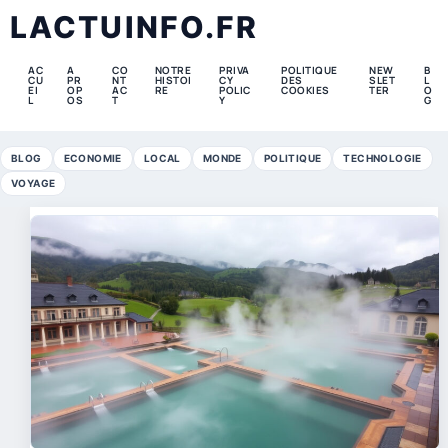
LACTUINFO.FR
AC
A
CO
NOTRE
PRIVA
POLITIQUE
NEW
B
CU
PR
NT
HISTOI
CY
DES
SLET
L
EI
OP
AC
RE
POLIC
COOKIES
TER
O
L
OS
T
Y
G
BLOG
ECONOMIE
LOCAL
MONDE
POLITIQUE
TECHNOLOGIE
VOYAGE