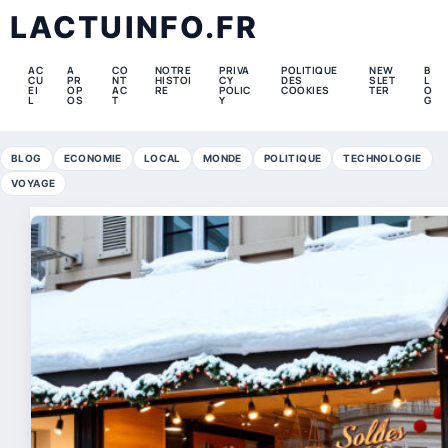
LACTUINFO.FR
AC
A
CO
NOTRE
PRIVA
POLITIQUE
NEW
B
CU
PR
NT
HISTOI
CY
DES
SLET
L
EI
OP
AC
RE
POLIC
COOKIES
TER
O
L
OS
T
Y
G
BLOG
ECONOMIE
LOCAL
MONDE
POLITIQUE
TECHNOLOGIE
VOYAGE