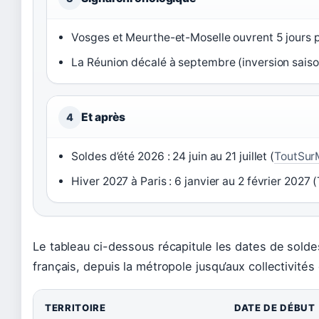
Vosges et Meurthe-et-Moselle ouvrent 5 jours pl
La Réunion décalé à septembre (inversion saiso
Et après
4
Soldes d’été 2026 : 24 juin au 21 juillet (
ToutSur
Hiver 2027 à Paris : 6 janvier au 2 février 202
Le tableau ci-dessous récapitule les dates de solde
français, depuis la métropole jusqu’aux collectivités
TERRITOIRE
DATE DE DÉBUT