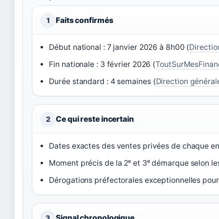
Faits confirmés
1
Début national : 7 janvier 2026 à 8h00 (
Directio
Fin nationale : 3 février 2026 (
ToutSurMesFinan
Durée standard : 4 semaines (
Direction général
Ce qui reste incertain
2
Dates exactes des ventes privées de chaque e
Moment précis de la 2ᵉ et 3ᵉ démarque selon l
Dérogations préfectorales exceptionnelles pou
Signal chronologique
3