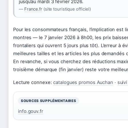
jusqu’au mardi 3 février 2026.
—
France.fr
(site touristique officiel)
Pour les consommateurs français, l’implication est l
montres — le 7 janvier 2026 à 8h00, les prix baiss
frontaliers qui ouvrent 5 jours plus tôt). L’erreur à é
meilleures tailles et les articles les plus demandés
En revanche, si vous cherchez des réductions maxi
troisième démarque (fin janvier) reste votre meilleur 
Lecture connexe:
catalogues promos Auchan
·
suiv
SOURCES SUPPLÉMENTAIRES
info.gouv.fr