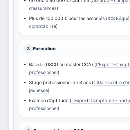
60 000 à 80 000 € confirmé (
Assurup – compar
d’assurances
)
Plus de 100 000 € pour les associés (
ICS Bégué 
comptabilité
)
Formation
3
Bac+5 (DSCG ou master CCA) (
L’Expert-Compta
professionnel
)
Stage professionnel de 3 ans (
CIDJ – centre d’i
jeunesse
)
Examen d’aptitude (
L’Expert-Comptable – porta
professionnel
)