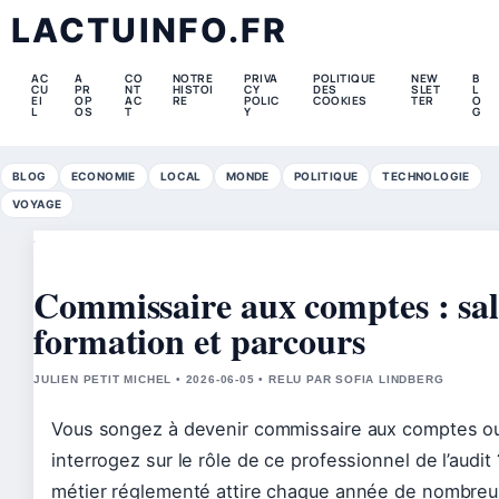
LACTUINFO.FR
AC
A
CO
NOTRE
PRIVA
POLITIQUE
NEW
B
CU
PR
NT
HISTOI
CY
DES
SLET
L
EI
OP
AC
RE
POLIC
COOKIES
TER
O
L
OS
T
Y
G
BLOG
ECONOMIE
LOCAL
MONDE
POLITIQUE
TECHNOLOGIE
VOYAGE
Commissaire aux comptes : sal
formation et parcours
JULIEN PETIT MICHEL • 2026-06-05 • RELU PAR SOFIA LINDBERG
Vous songez à devenir commissaire aux comptes o
interrogez sur le rôle de ce professionnel de l’audit
métier réglementé attire chaque année de nombreu