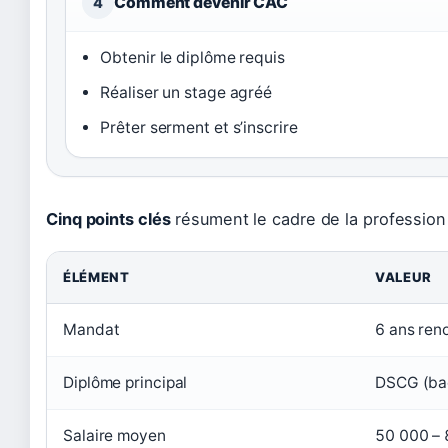
Comment devenir CAC
4
Obtenir le diplôme requis
Réaliser un stage agréé
Prêter serment et s’inscrire
Cinq points clés
résument le cadre de la profession 
ÉLÉMENT
VALEUR
Mandat
6 ans ren
Diplôme principal
DSCG (ba
Salaire moyen
50 000 – 