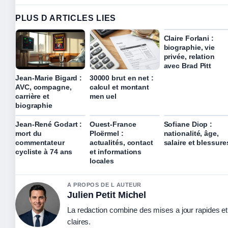
PLUS D ARTICLES LIES
Claire Forlani :
biographie, vie
privée, relation
avec Brad Pitt
Jean-Marie Bigard :
30000 brut en net :
AVC, compagne,
calcul et montant
carrière et
men uel
biographie
Jean-René Godart :
Ouest-France
Sofiane Diop :
mort du
Ploërmel :
nationalité, âge,
commentateur
actualités, contact
salaire et blessure
cycliste à 74 ans
et informations
locales
A PROPOS DE L AUTEUR
Julien Petit Michel
La redaction combine des mises a jour rapides et
claires.