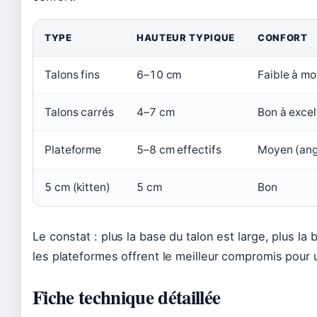
TYPE
HAUTEUR TYPIQUE
CONFORT
Talons fins
6–10 cm
Faible à m
Talons carrés
4–7 cm
Bon à excel
Plateforme
5–8 cm effectifs
Moyen (angl
5 cm (kitten)
5 cm
Bon
Le constat : plus la base du talon est large, plus la 
les plateformes offrent le meilleur compromis pour
Fiche technique détaillée