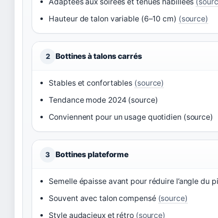
Adaptées aux soirées et tenues habillées
(sour
Hauteur de talon variable (6–10 cm)
(source)
Bottines à talons carrés
2
Stables et confortables
(source)
Tendance mode 2024 (source)
Conviennent pour un usage quotidien (source)
Bottines plateforme
3
Semelle épaisse avant pour réduire l’angle du 
Souvent avec talon compensé
(source)
Style audacieux et rétro
(source)