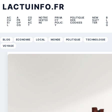
LACTUINFO.FR
AC
A
CO
NOTRE
PRIVA
POLITIQUE
NEW
B
CU
PR
NT
HISTOI
CY
DES
SLET
L
EI
OP
AC
RE
POLIC
COOKIES
TER
O
L
OS
T
Y
G
BLOG
ECONOMIE
LOCAL
MONDE
POLITIQUE
TECHNOLOGIE
VOYAGE