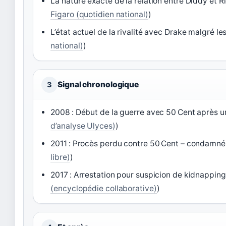
La nature exacte de la relation entre Diddy et R
Figaro (quotidien national)
)
L’état actuel de la rivalité avec Drake malgré l
national)
)
Signal chronologique
3
2008 : Début de la guerre avec 50 Cent après u
d’analyse Ulyces)
)
2011 : Procès perdu contre 50 Cent – condamné à
libre)
)
2017 : Arrestation pour suspicion de kidnappin
(encyclopédie collaborative)
)