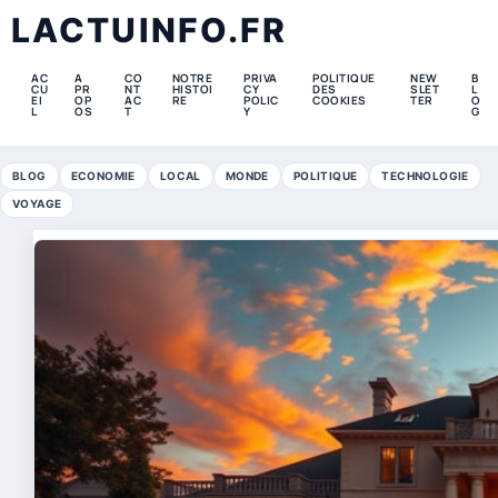
LACTUINFO.FR
AC
A
CO
NOTRE
PRIVA
POLITIQUE
NEW
B
CU
PR
NT
HISTOI
CY
DES
SLET
L
EI
OP
AC
RE
POLIC
COOKIES
TER
O
L
OS
T
Y
G
BLOG
ECONOMIE
LOCAL
MONDE
POLITIQUE
TECHNOLOGIE
VOYAGE