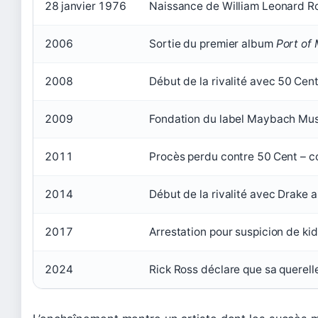
28 janvier 1976
Naissance de William Leonard Rob
2006
Sortie du premier album
Port of
2008
Début de la rivalité avec 50 Cen
2009
Fondation du label Maybach Musi
2011
Procès perdu contre 50 Cent – co
2014
Début de la rivalité avec Drake 
2017
Arrestation pour suspicion de k
2024
Rick Ross déclare que sa querell