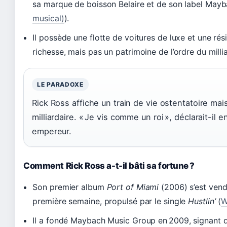
sa marque de boisson Belaire et de son label May
musical)
).
Il possède une flotte de voitures de luxe et une ré
richesse, mais pas un patrimoine de l’ordre du milli
LE PARADOXE
Rick Ross affiche un train de vie ostentatoire mai
milliardaire. « Je vis comme un roi », déclarait-il e
empereur.
Comment Rick Ross a-t-il bâti sa fortune ?
Son premier album
Port of Miami
(2006) s’est vend
première semaine, propulsé par le single
Hustlin’
(
W
Il a fondé Maybach Music Group en 2009, signant d