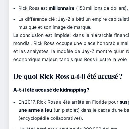
Rick Ross est
millionnaire
(150 millions de dollars),
La différence clé : Jay-Z a bâti un empire capitalis
musique et son image de marque.
La conclusion est limpide : dans la hiérarchie finan
mondial, Rick Ross occupe une place honorable mais 
et les analystes, le modèle de Jay-Z montre qu’un 
économique majeur, tandis que Ross illustre la voie pl
De quoi Rick Ross a-t-il été accusé ?
A-t-il été accusé de kidnapping ?
En 2017, Rick Ross a été arrêté en Floride pour
susp
une arme à feu
(un pistolet) dans le cadre d’une 
(encyclopédie collaborative)).
Il a été libéré sous caution de 200 000 dollars.