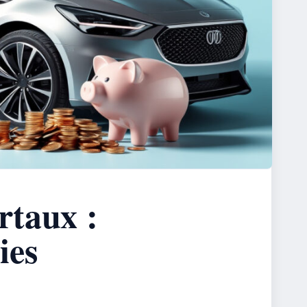
rtaux :
ies