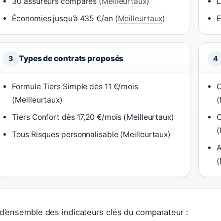
30 assureurs comparés (
Meilleurtaux
)
L
Économies jusqu’à 435 €/an (
Meilleurtaux
)
E
Types de contrats proposés
3
4
Formule Tiers Simple dès 11 €/mois
C
(Meilleurtaux)
(
Tiers Confort dès 17,20 €/mois (Meilleurtaux)
C
(
Tous Risques personnalisable (Meilleurtaux)
A
(
d’ensemble des indicateurs clés du comparateur :