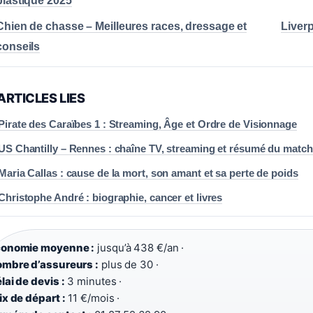
plastique 2025
Chien de chasse – Meilleures races, dressage et
Liverp
conseils
ARTICLES LIES
Pirate des Caraïbes 1 : Streaming, Âge et Ordre de Visionnage
US Chantilly – Rennes : chaîne TV, streaming et résumé du match
Maria Callas : cause de la mort, son amant et sa perte de poids
Christophe André : biographie, cancer et livres
onomie moyenne :
jusqu’à 438 €/an ·
mbre d’assureurs :
plus de 30 ·
lai de devis :
3 minutes ·
ix de départ :
11 €/mois ·