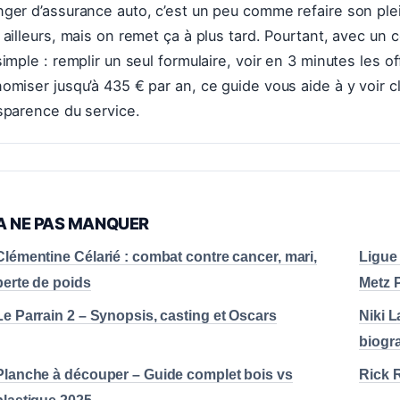
ger d’assurance auto, c’est un peu comme refaire son plei
 ailleurs, mais on remet ça à plus tard. Pourtant, avec u
simple : remplir un seul formulaire, voir en 3 minutes les 
omiser jusqu’à 435 € par an, ce guide vous aide à y voir cla
sparence du service.
A NE PAS MANQUER
Clémentine Célarié : combat contre cancer, mari,
Ligue
perte de poids
Metz 
Le Parrain 2 – Synopsis, casting et Oscars
Niki L
biogr
Planche à découper – Guide complet bois vs
Rick R