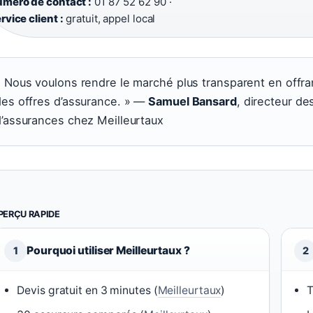
méro de contact :
01 87 52 62 90 ·
rvice client :
gratuit, appel local
 Nous voulons rendre le marché plus transparent en offra
des offres d’assurance. » —
Samuel Bansard
, directeur de
d’assurances chez Meilleurtaux
PERÇU RAPIDE
Pourquoi utiliser Meilleurtaux ?
1
2
Devis gratuit en 3 minutes (
Meilleurtaux
)
T