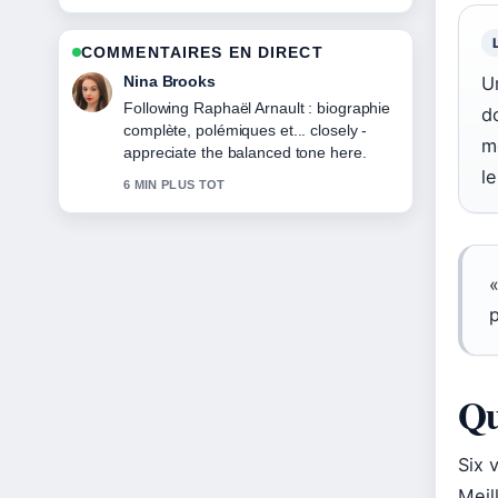
COMMENTAIRES EN DIRECT
Ren Sato
U
Useful context on Melha Bedia : sœur
d
de Ramzy, carrière,.... Please keep this
me
live thread updated.
l
8 MIN PLUS TOT
Qu
Six 
Meil