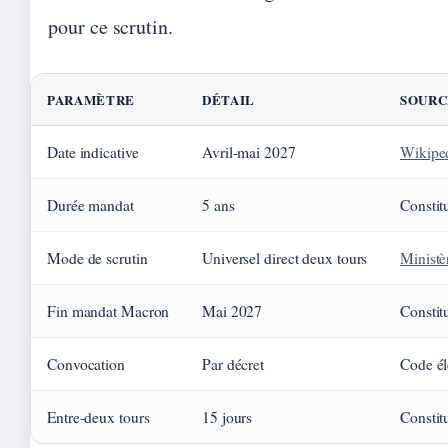
pour ce scrutin.
PARAMÈTRE
DÉTAIL
SOURC
Date indicative
Avril-mai 2027
Wikipe
Durée mandat
5 ans
Constit
Mode de scrutin
Universel direct deux tours
Ministèr
Fin mandat Macron
Mai 2027
Constit
Convocation
Par décret
Code él
Entre-deux tours
15 jours
Constit