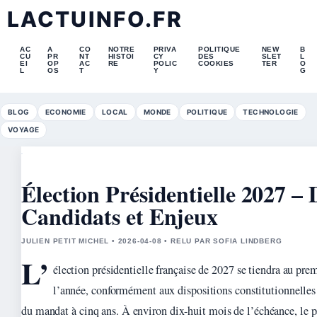
LACTUINFO.FR
AC
A
CO
NOTRE
PRIVA
POLITIQUE
NEW
B
CU
PR
NT
HISTOI
CY
DES
SLET
L
EI
OP
AC
RE
POLIC
COOKIES
TER
O
L
OS
T
Y
G
BLOG
ECONOMIE
LOCAL
MONDE
POLITIQUE
TECHNOLOGIE
VOYAGE
Élection Présidentielle 2027 – 
Candidats et Enjeux
JULIEN PETIT MICHEL • 2026-04-08 • RELU PAR SOFIA LINDBERG
L’
élection présidentielle française de 2027 se tiendra au pre
l’année, conformément aux dispositions constitutionnelles 
du mandat à cinq ans. À environ dix-huit mois de l’échéance, le 