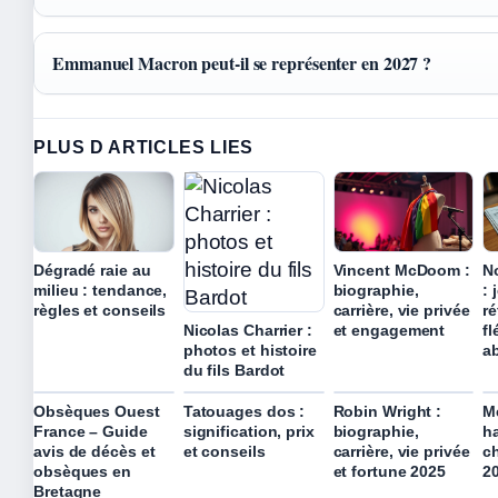
Emmanuel Macron peut-il se représenter en 2027 ?
PLUS D ARTICLES LIES
Dégradé raie au
Vincent McDoom :
N
milieu : tendance,
biographie,
: 
règles et conseils
carrière, vie privée
ré
Nicolas Charrier :
et engagement
fl
photos et histoire
a
du fils Bardot
Obsèques Ouest
Tatouages dos :
Robin Wright :
M
France – Guide
signification, prix
biographie,
h
avis de décès et
et conseils
carrière, vie privée
c
obsèques en
et fortune 2025
2
Bretagne