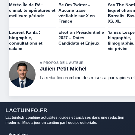
Météo Île de Ré :
Be Om Twitter –
Sac The Nort
climat, températures et
Aucune trace
lequel choisi
meilleure période
vérifiable sur X en
Borealis, Ba
France
XS, XL
Laurent Karila :
Élection Présidentielle
Yaniss Lesper
biographie,
2027 – Dates,
biographie,
consultations et
Candidats et Enjeux
filmographie,
salaire
vie privée
A PROPOS DE L AUTEUR
Julien Petit Michel
La redaction combine des mises a jour rapides et 
LACTUINFO.FR
Lactuinfo.fr combine actualites, guides et analyses dans une redaction
moderne. Mise a jour en continu par l equipe editoriale.
Populaire