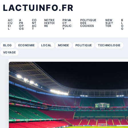
LACTUINFO.FR
AC
A
CO
NOTRE
PRIVA
POLITIQUE
NEW
B
CU
PR
NT
HISTOI
CY
DES
SLET
L
EI
OP
AC
RE
POLIC
COOKIES
TER
O
L
OS
T
Y
G
BLOG
ECONOMIE
LOCAL
MONDE
POLITIQUE
TECHNOLOGIE
VOYAGE