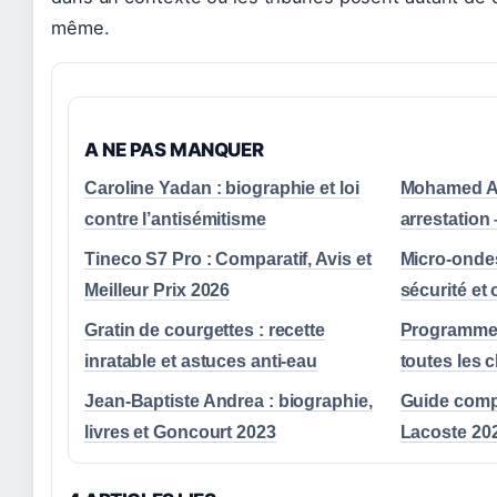
même.
A NE PAS MANQUER
Caroline Yadan : biographie et loi
Mohamed Am
contre l’antisémitisme
arrestation
Tineco S7 Pro : Comparatif, Avis et
Micro-ondes
Meilleur Prix 2026
sécurité et
Gratin de courgettes : recette
Programme T
inratable et astuces anti-eau
toutes les 
Jean-Baptiste Andrea : biographie,
Guide comp
livres et Goncourt 2023
Lacoste 20