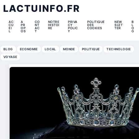
LACTUINFO.FR
AC
A
CO
NOTRE
PRIVA
POLITIQUE
NEW
B
CU
PR
NT
HISTOI
CY
DES
SLET
L
EI
OP
AC
RE
POLIC
COOKIES
TER
O
L
OS
T
Y
G
BLOG
ECONOMIE
LOCAL
MONDE
POLITIQUE
TECHNOLOGIE
VOYAGE