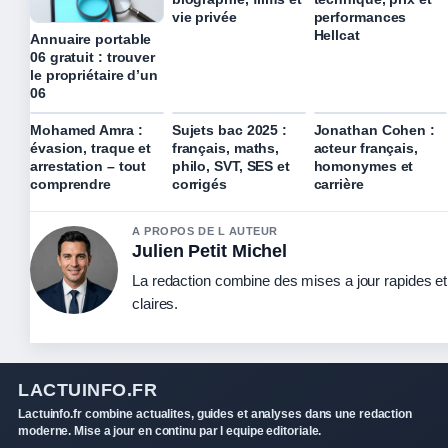
vie privée
performances
Hellcat
Annuaire portable
06 gratuit : trouver
le propriétaire d’un
06
Mohamed Amra :
Sujets bac 2025 :
Jonathan Cohen :
évasion, traque et
français, maths,
acteur français,
arrestation – tout
philo, SVT, SES et
homonymes et
comprendre
corrigés
carrière
A PROPOS DE L AUTEUR
Julien Petit Michel
La redaction combine des mises a jour rapides et
claires.
LACTUINFO.FR
Lactuinfo.fr combine actualites, guides et analyses dans une redaction
moderne. Mise a jour en continu par l equipe editoriale.