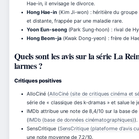
Hae-in, il envisage le divorce.
Hong Hae-in
(Kim Ji-won) : héritière du groupe
et distante, frappée par une maladie rare.
Yoon Eun-seong
(Park Sung-hoon) : rival de H
Hong Beom-ja
(Kwak Dong-yeon) : frère de Hae
Quels sont les avis sur la série La Rei
larmes ?
Critiques positives
AlloCiné (
AlloCiné (site de critiques cinéma et sé
série de « classique des k-dramas » et salue le j
IMDb attribue une note de 8,4/10 sur la base de m
(
IMDb (base de données cinématographiques)
).
SensCritique (
SensCritique (plateforme d’avis cu
une note moyenne de 7,2/10.