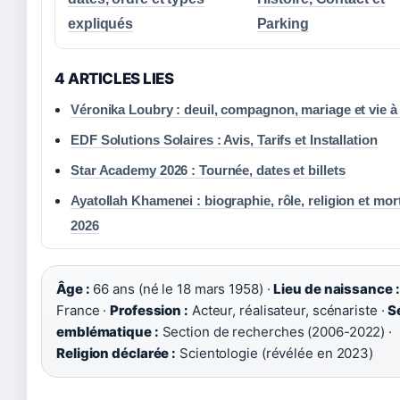
expliqués
Parking
4 ARTICLES LIES
Véronika Loubry : deuil, compagnon, mariage et vie à
EDF Solutions Solaires : Avis, Tarifs et Installation
Star Academy 2026 : Tournée, dates et billets
Ayatollah Khamenei : biographie, rôle, religion et mor
2026
Âge :
66 ans (né le 18 mars 1958) ·
Lieu de naissance :
France ·
Profession :
Acteur, réalisateur, scénariste ·
S
emblématique :
Section de recherches (2006-2022) ·
Religion déclarée :
Scientologie (révélée en 2023)