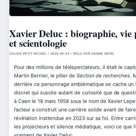
Xavier Deluc : biographie, vie 
et scientologie
JULIEN PETIT MICHEL • 2026-06-29 • RELU PAR HANNA BERG
Pour des millions de téléspectateurs, il était le capi
Martin Bernier, le pilier de
Section de recherches
. 
derrière ce personnage emblématique se cache u
discret qui suscite autant de curiosité que de quest
à Caen le 18 mars 1958 sous le nom de Xavier Lepet
l’acteur a construit une carrière solide avant de fair
révélation inattendue en 2023 sur sa foi. Entre carr
les projecteurs et silence médiatique, voici ce que l’
vraiment de Xavier Deluc.