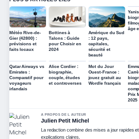
Yanis
biogr
filmo
âge e
Météo Rive-de-
Bottines à
Amérique du Sud
Gier (42800) :
Talons : Guide
: 12 pays,
prévisions et
pour Choisir en
capitales,
faits locaux
2024
sécurité et
beauté
Qatar Airways vs
Alice Cordier :
Mot du Jour
Emma
Emirates :
biographie,
Ouest-France :
Carrè
Comparatif pour
couple, études
jouez gratuit au
biogr
voyageurs
et controverses
Wordle français
malad
irlandais
comp
Prix 
2025
A PROPOS DE L AUTEUR
Julien Petit Michel
La redaction combine des mises a jour rapides e
explications claires.