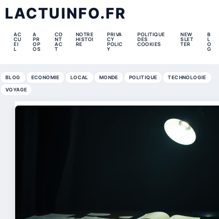
LACTUINFO.FR
AC
A
CO
NOTRE
PRIVA
POLITIQUE
NEW
B
CU
PR
NT
HISTOI
CY
DES
SLET
L
EI
OP
AC
RE
POLIC
COOKIES
TER
O
L
OS
T
Y
G
BLOG
ECONOMIE
LOCAL
MONDE
POLITIQUE
TECHNOLOGIE
VOYAGE