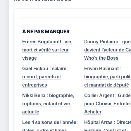
A NE PAS MANQUER
Frères Bogdanoff : vie,
Danny Pintauro : que
mort et vérité sur leur
devient l’acteur de Cu
visage
Who’s the Boss
Gaël Fickou : salaire,
Erwan Balanant :
record, parents et
biographie, parti poli
entreprises
et mandat de député
Nikki Bella : biographie,
Collier Argent : Guide
ruptures, enfant et vie
pour Choisir, Entreten
actuelle
Acheter
Les 4 saisons de l’année :
Hôpital Arras : Direct
dates, ordre et types
Histoire, Contact et