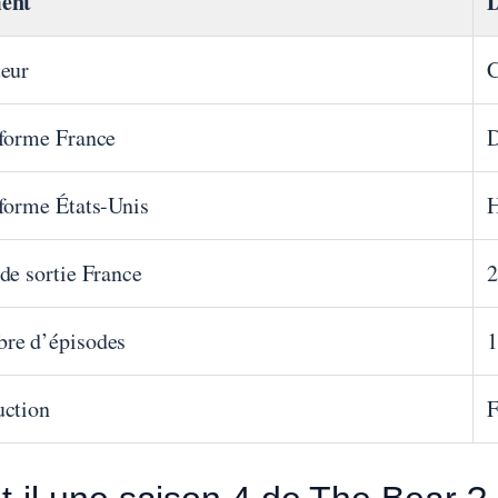
ent
D
teur
C
eforme France
D
forme États-Unis
H
de sortie France
2
re d’épisodes
1
uction
F