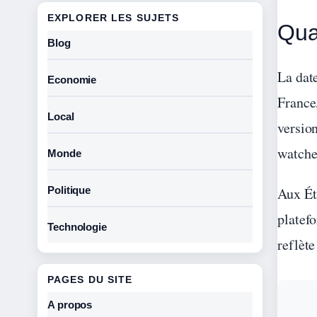
EXPLORER LES SUJETS
Qua
Blog
La date
Economie
France,
Local
version
watche
Monde
Politique
Aux Éta
platef
Technologie
reflèt
PAGES DU SITE
A propos