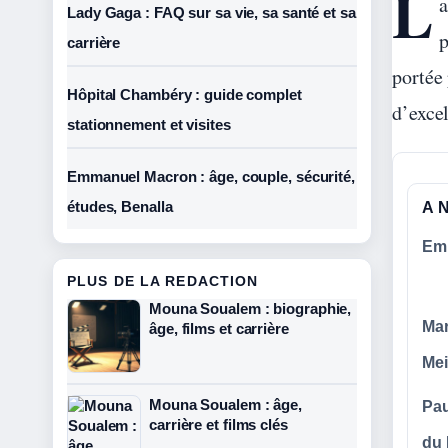
L
a
Lady Gaga : FAQ sur sa vie, sa santé et sa
p
carrière
portée
Hôpital Chambéry : guide complet
d’excel
stationnement et visites
Emmanuel Macron : âge, couple, sécurité,
études, Benalla
A 
Emm
PLUS DE LA REDACTION
Mouna Soualem : biographie,
Mar
âge, films et carrière
Mei
Mouna Soualem : âge,
Pau
carrière et films clés
du 