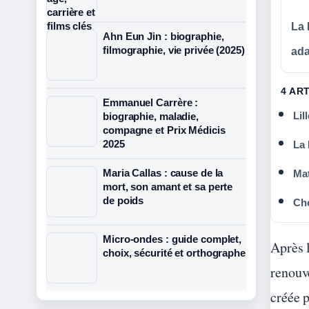
La 
Ahn Eun Jin : biographie,
filmographie, vie privée (2025)
ada
4 AR
Emmanuel Carrère :
Lil
biographie, maladie,
compagne et Prix Médicis
2025
La 
Maria Callas : cause de la
Mat
mort, son amant et sa perte
de poids
Che
Micro-ondes : guide complet,
Après l
choix, sécurité et orthographe
renouv
créée p