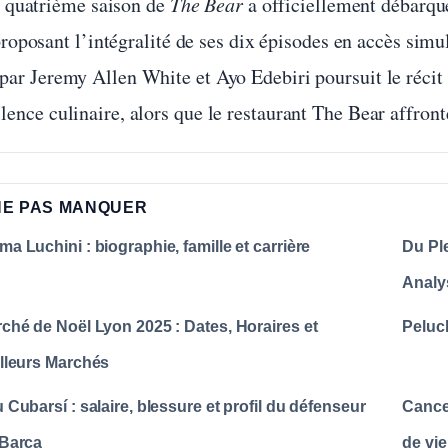
 quatrième saison de
The Bear
a officiellement débarqu
roposant l’intégralité de ses dix épisodes en accès simul
 par Jeremy Allen White et Ayo Edebiri poursuit le récit
lence culinaire, alors que le restaurant The Bear affron
NE PAS MANQUER
a Luchini : biographie, famille et carrière
Du Pl
Analy
ché de Noël Lyon 2025 : Dates, Horaires et
Peluch
lleurs Marchés
 Cubarsí : salaire, blessure et profil du défenseur
Cance
Barça
de vie