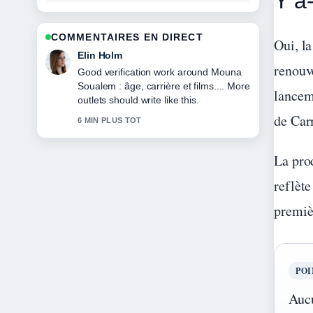
Y a
COMMENTAIRES EN DIRECT
Oui, l
Adrian Wells
renouv
Strong breakdown on Ahn Eun Jin :
biographie, filmographie, vie.... This is
lanceme
the clearest summary I have seen
today.
de Car
8 MIN PLUS TOT
La pro
reflète
premièr
PO
Aucu