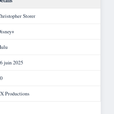
étails
hristopher Storer
isney+
ulu
6 juin 2025
0
X Productions