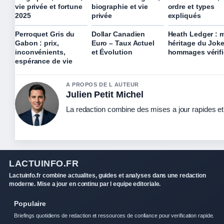
vie privée et fortune
biographie et vie
ordre et types
2025
privée
expliqués
Perroquet Gris du
Dollar Canadien
Heath Ledger : m
Gabon : prix,
Euro – Taux Actuel
héritage du Joke
inconvénients,
et Évolution
hommages vérifi
espérance de vie
A PROPOS DE L AUTEUR
Julien Petit Michel
La redaction combine des mises a jour rapides et 
LACTUINFO.FR
Lactuinfo.fr combine actualites, guides et analyses dans une redaction
moderne. Mise a jour en continu par l equipe editoriale.
Populaire
Briefings quotidiens de redaction et ressources de confiance pour verification rapide.