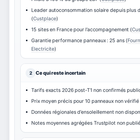
Leader autoconsommation solaire depuis plus 
(
Custplace
)
15 sites en France pour l’accompagnement (
Cus
Garantie performance panneaux : 25 ans (
Fourn
Electricite
)
Ce qui reste incertain
2
Tarifs exacts 2026 post-T1 non confirmés publ
Prix moyen précis pour 10 panneaux non vérif
Données régionales d’ensoleillement non dispon
Notes moyennes agrégées Trustpilot non publi