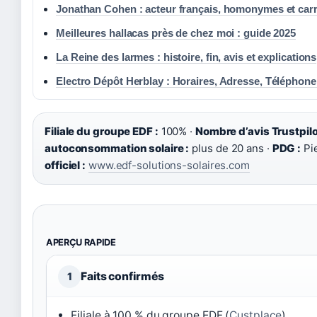
Jonathan Cohen : acteur français, homonymes et carr
Meilleures hallacas près de chez moi : guide 2025
La Reine des larmes : histoire, fin, avis et explications
Electro Dépôt Herblay : Horaires, Adresse, Téléphone
Filiale du groupe EDF :
100% ·
Nombre d’avis Trustpilo
autoconsommation solaire :
plus de 20 ans ·
PDG :
Pie
officiel :
www.edf-solutions-solaires.com
APERÇU RAPIDE
Faits confirmés
1
Filiale à 100 % du groupe EDF (
Custplace
)