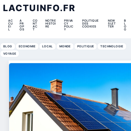
LACTUINFO.FR
AC
A
CO
NOTRE
PRIVA
POLITIQUE
NEW
B
CU
PR
NT
HISTOI
CY
DES
SLET
L
EI
OP
AC
RE
POLIC
COOKIES
TER
O
L
OS
T
Y
G
BLOG
ECONOMIE
LOCAL
MONDE
POLITIQUE
TECHNOLOGIE
VOYAGE