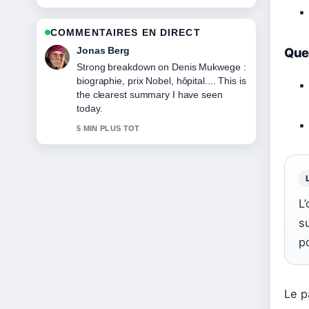
COMMENTAIRES EN DIRECT
Maya Linden
Quel
Following Ike Turner : biographie, mort,
séparation avec... closely - appreciate
the balanced tone here.
7 MIN PLUS TOT
L
s
po
Le p