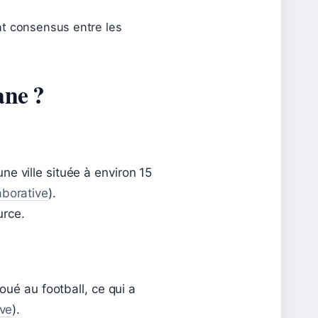
nt consensus entre les
ane ?
 ville située à environ 15
aborative
).
urce.
oué au football, ce qui a
ive
).