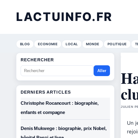
LACTUINFO.FR
BLOG
ECONOMIE
LOCAL
MONDE
POLITIQUE
T
RECHERCHER
Ha
Aller
cl
DERNIERS ARTICLES
Christophe Rocancourt : biographie,
JULIEN P
enfants et compagne
Un j
Denis Mukwege : biographie, prix Nobel,
rejo
hôpital Panzi et livre