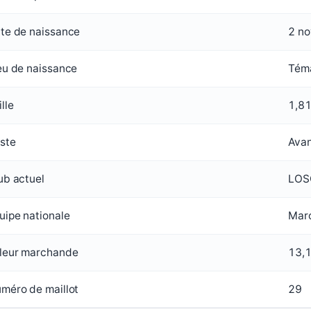
te de naissance
2 n
eu de naissance
Tém
ille
1,8
ste
Avan
ub actuel
LOSC
uipe nationale
Mar
leur marchande
13,
méro de maillot
29