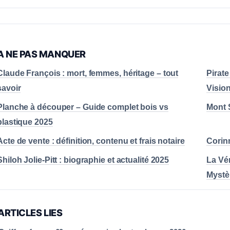
A NE PAS MANQUER
Claude François : mort, femmes, héritage – tout
Pirate
savoir
Visio
Planche à découper – Guide complet bois vs
Mont S
plastique 2025
Acte de vente : définition, contenu et frais notaire
Corinn
Shiloh Jolie-Pitt : biographie et actualité 2025
La Vér
Mystè
ARTICLES LIES