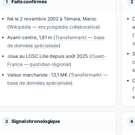
Faits confirmés
1
2
Né le 2 novembre 2002 à Témara, Maroc
C
(
Wikipédia — encyclopédie collaborative
)
a
(
Avant-centre, 1,81 m (
Transfermarkt — base
s
de données spécialisée
)
S
Joue au LOSC Lille depuis août 2025 (
Ouest-
c
France — quotidien régional
)
s
Valeur marchande : 13,1 M€ (
Transfermarkt —
D
base de données spécialisée
)
(
s
Signal chronologique
3
4