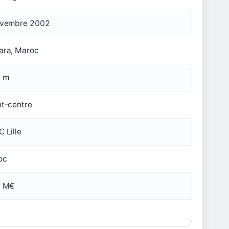
ovembre 2002
ara, Maroc
1 m
t-centre
 Lille
oc
1 M€