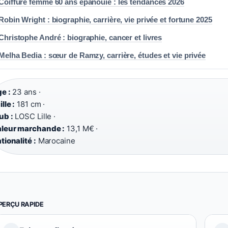
Coiffure femme 60 ans épanouie : les tendances 2026
Robin Wright : biographie, carrière, vie privée et fortune 2025
Christophe André : biographie, cancer et livres
Melha Bedia : sœur de Ramzy, carrière, études et vie privée
e :
23 ans ·
ille :
181 cm ·
ub :
LOSC Lille ·
leur marchande :
13,1 M€ ·
tionalité :
Marocaine
PERÇU RAPIDE