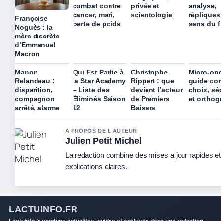
combat contre
privée et
analyse,
cancer, mari,
scientologie
répliques
Françoise
perte de poids
sens du f
Noguès : la
mère discrète
d’Emmanuel
Macron
Manon
Qui Est Partie à
Christophe
Micro-ond
Relandeau :
la Star Academy
Rippert : que
guide com
disparition,
– Liste des
devient l’acteur
choix, sé
compagnon
Éliminés Saison
de Premiers
et orthog
arrêté, alarme
12
Baisers
A PROPOS DE L AUTEUR
Julien Petit Michel
La redaction combine des mises a jour rapides e
explications claires.
LACTUINFO.FR