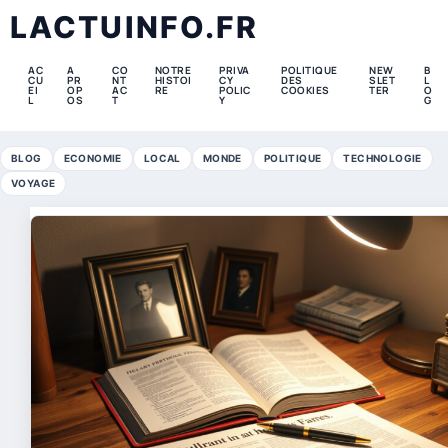
LACTUINFO.FR
AC
A
CO
NOTRE
PRIVA
POLITIQUE
NEW
B
CU
PR
NT
HISTOI
CY
DES
SLET
L
EI
OP
AC
RE
POLIC
COOKIES
TER
O
L
OS
T
Y
G
BLOG
ECONOMIE
LOCAL
MONDE
POLITIQUE
TECHNOLOGIE
VOYAGE