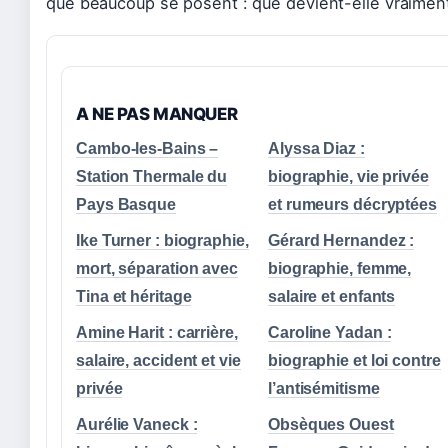
que beaucoup se posent : que devient-elle vraimen
A NE PAS MANQUER
Cambo-les-Bains –
Alyssa Diaz :
Station Thermale du
biographie, vie privée
Pays Basque
et rumeurs décryptées
Ike Turner : biographie,
Gérard Hernandez :
mort, séparation avec
biographie, femme,
Tina et héritage
salaire et enfants
Amine Harit : carrière,
Caroline Yadan :
salaire, accident et vie
biographie et loi contre
privée
l’antisémitisme
Aurélie Vaneck :
Obsèques Ouest